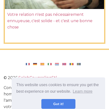
Votre relation n'est pas nécessairement
ennuyeuse, c'est solide - et c'est une bonne
chose
©
2026
SelahCounselingStl
This website uses cookies to ensure you get the
Conseils utiles pour améliorer la relation entre un
best experience on our website.
Learn more
homme et une femme. Informations utiles sur
l'amour. Comment flirter Comment comprendre
Got it!
votre femme ou votre homme.